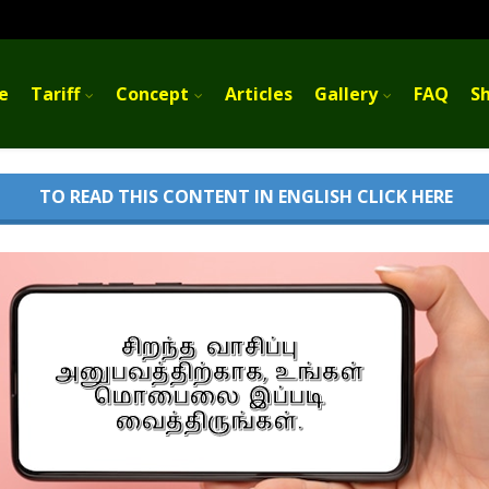
e
Tariff
Concept
Articles
Gallery
FAQ
Sh
TO READ THIS CONTENT IN ENGLISH CLICK HERE