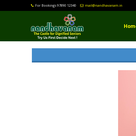
For Bookings 97890 12340
mail@nandhavanam.in
Hom