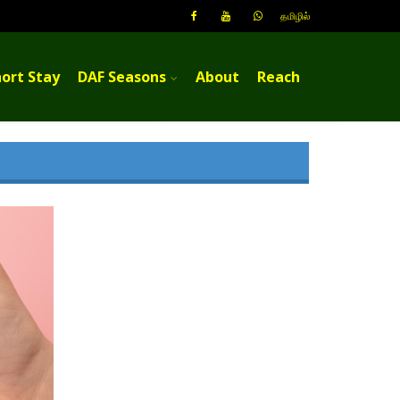
தமிழில்
ort Stay
DAF Seasons
About
Reach