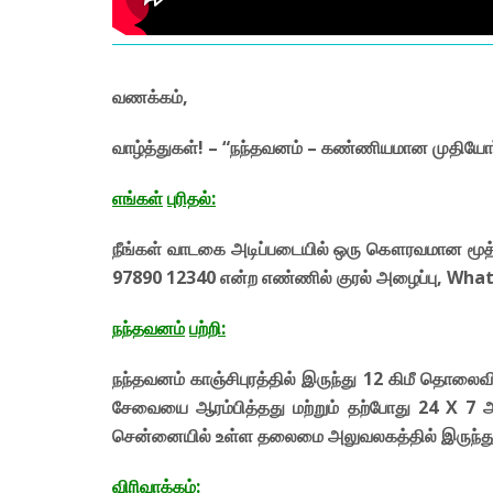
வணக்கம்,
வாழ்த்துகள்! – “நந்தவனம் – கண்ணியமான முதியோர
எங்கள்
புரிதல்
:
நீங்கள் வாடகை அடிப்படையில் ஒரு கௌரவமான மூத்த ப
97890 12340 என்ற எண்ணில் குரல் அழைப்பு, What
நந்தவனம்
பற்றி:
நந்தவனம் காஞ்சிபுரத்தில் இருந்து 12 கிமீ தொல
சேவையை ஆரம்பித்தது மற்றும் தற்போது 24 X 7 அடிப
சென்னையில் உள்ள தலைமை அலுவலகத்தில் இருந்து த
விரிவாக்கம்: